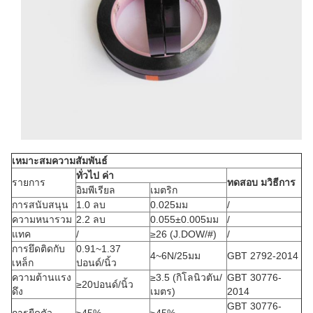
เหมาะสม
ความสัมพันธ์
ทั่วไป
ค่า
รายการ
ทดสอบ
ม
วิธีการ
อิมพีเรียล
เมตริก
การสนับสนุน
1.0 ลบ
0.025มม
/
ความหนารวม
2.2 ลบ
0.055±0.005มม
/
แทค
/
≥26 (J.DOW/#)
/
การยึดติดกับ
0.91~1.37
4~6N/25มม
GBT 2792-2014
เหล็ก
ปอนด์/นิ้ว
ความต้านแรง
≥3.5 (กิโลนิวตัน/
GBT 30776-
≥20ปอนด์/นิ้ว
ดึง
เมตร)
2014
GBT 30776-
การยืดตัว
≥45%
≥45%