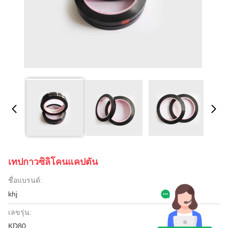
เทปกาวซิลิโคนแคปตัน
ชื่อแบรนด์:
khj
เลขรุ่น:
KD80