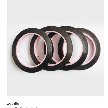
ฉ
ของกิน