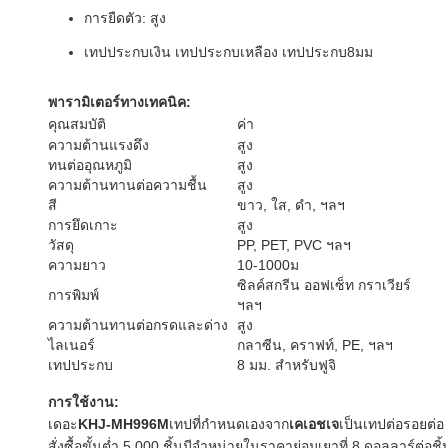
การยืดตัว: สูง
เทปประกบเงิน เทปประกบเหลือง เทปประกบ8มม
พารามิเตอร์ทางเทคนิค:
คุณสมบัติ
ค่า
ความต้านแรงดึง
สูง
ทนต่ออุณหภูมิ
สูง
ความต้านทานต่อความชื้น
สูง
สี
ขาว, ใส, ดำ, ฯลฯ
การยึดเกาะ
สูง
วัสดุ
PP, PET, PVC ฯลฯ
ความยาว
10-1000ม
ซิลค์สกรีน ออฟเซ็ท กราเวียร์
การพิมพ์
ฯลฯ
ความต้านทานต่อกรดและด่าง
สูง
ไลเนอร์
กลาซีน, คราฟท์, PE, ฯลฯ
เทปประกบ
8 มม. สำหรับฟูจิ
การใช้งาน:
เดอะ
KHJ-MH996M
เทปที่กำหนดเองจาก
เคเอชเจ
เป็นเทปต่อรอยต
สั่งซื้อขั้นต่ำ 5,000 ชิ้นมีจำหน่ายในราคาย่อมเยาที่ 8 ดอลลา