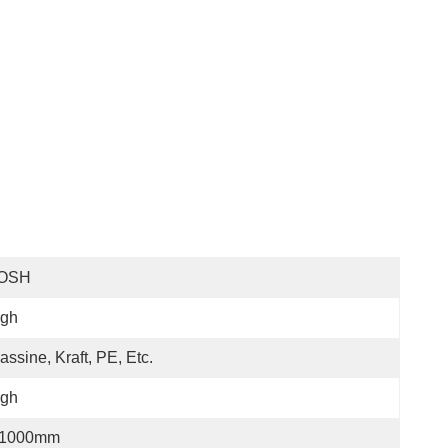
OSH
igh
assine, Kraft, PE, Etc.
igh
-1000mm