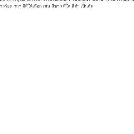
อน ฯลฯ มีสีให้เลือก เช่น สีขาว สีใส สีดำ เป็นต้น