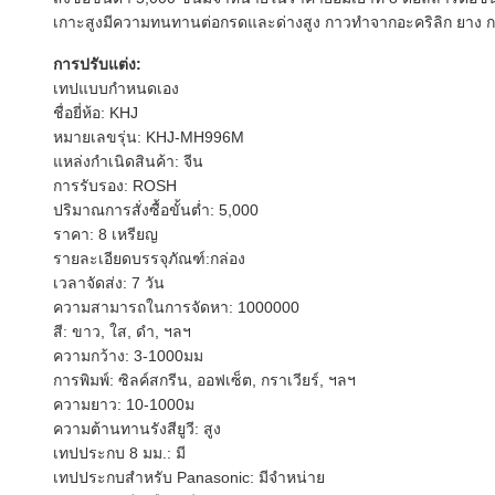
เกาะสูงมีความทนทานต่อกรดและด่างสูง กาวทำจากอะคริลิก ยาง กาวร้
การปรับแต่ง:
เทปแบบกำหนดเอง
ชื่อยี่ห้อ: KHJ
หมายเลขรุ่น: KHJ-MH996M
แหล่งกำเนิดสินค้า: จีน
การรับรอง: ROSH
ปริมาณการสั่งซื้อขั้นต่ำ: 5,000
ราคา: 8 เหรียญ
รายละเอียดบรรจุภัณฑ์:กล่อง
เวลาจัดส่ง: 7 วัน
ความสามารถในการจัดหา: 1000000
สี: ขาว, ใส, ดำ, ฯลฯ
ความกว้าง: 3-1000มม
การพิมพ์: ซิลค์สกรีน, ออฟเซ็ต, กราเวียร์, ฯลฯ
ความยาว: 10-1000ม
ความต้านทานรังสียูวี: สูง
เทปประกบ 8 มม.: มี
เทปประกบสำหรับ Panasonic: มีจำหน่าย