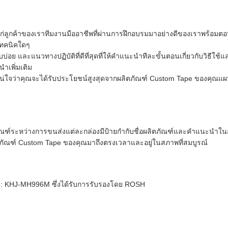
ลูกค้าของเราทีมงานมืออาชีพที่ผ่านการฝึกอบรมมาอย่างดีของเราพร้อมตอบ
เทคนิคใดๆ
่อย และแนวทางปฏิบัติที่ดีที่สุดที่ให้คำแนะนำทีละขั้นตอนเกี่ยวกับวิธีใช
ำเพิ่มเติม
ให้แน่ใจว่าคุณจะได้รับประโยชน์สูงสุดจากผลิตภัณฑ์ Custom Tape ของ
ตภัณฑ์ระหว่างการขนส่งแต่ละกล่องมีป้ายกำกับชื่อผลิตภัณฑ์และคำแนะนำในกา
ิตภัณฑ์ Custom Tape ของคุณมาถึงตรงเวลาและอยู่ในสภาพที่สมบูรณ์
่น: KHJ-MH996M ซึ่งได้รับการรับรองโดย ROSH