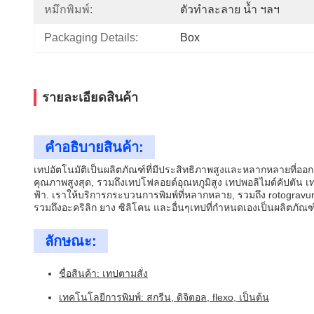
หมึกพิมพ์:
ตัวทำละลาย น้ำ ฯลฯ
Packaging Details:
Box
รายละเอียดสินค้า
คําอธิบายสินค้า:
เทปอัตโนมัติเป็นผลิตภัณฑ์ที่มีประสิทธิภาพสูงและหลากหลายที่
คุณภาพสูงสุด, รวมถึงเทปโฟลอยด์อุณหภูมิสูง เทปพอลิไมด์คัปตัน 
ฟ้า. เราให้บริการกระบวนการพิมพ์ที่หลากหลาย, รวมถึง rotogravure
รวมถึงอะคริลิก ยาง ซิลิโคน และอื่นๆเทปที่กําหนดเองเป็นผลิตภัณฑ์ท
ลักษณะ:
ชื่อสินค้า: เทปตามสั่ง
เทคโนโลยีการพิมพ์: สกรีน, ดิจิตอล, flexo, เป็นต้น