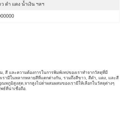
ว ดำ แดง น้ำเงิน ฯลฯ
000000
, สี และความต้องการในการพิมพ์เทปของเราทําจากวัสดุที่มี
รามีในหลากหลายสีที่แตกต่างกัน, รวมถึงสีขาว, สีดํา, แดง, และสี
ุณหภูมิสูงสุด,จากสูงไปต่ําผสมผสมของเรามีให้เลือกในวัสดุต่างๆ
ที่น่าเชื่อถือ.