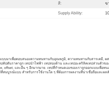
สี:
ขา
Supply Ability:
1
ออกแบบมาเพื่อตอบสนองความทนทานกับอุณหภูมิ, ความทนทานกับสารเคมี, ผสม
เทปคัปตันราคาถูก เทปนําไฟฟ้า เทปสองด้าน และเทปอะคริลิคเทปส่วนตัวของเ
, offset, และอื่น ๆ อีกมากมาย. เทปที่กําหนดเองของเราถูกออกแบบเพื่อทนอ
ี่สมบูรณ์แบบ สําหรับการใช้งานใด ๆ ที่ต้องการผลงานที่น่าเชื่อถือและผลลัพธ์