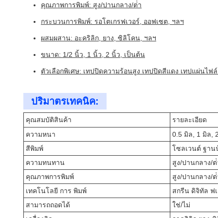
คุณภาพการพิมพ์: สูง/ปานกลาง/ต่ํา
กระบวนการพิมพ์: รอโตเกรฟเวอร์, ออฟเซต, ฯลฯ
ผสมผสาน: อะคริลิก, ยาง, ซิลิโคน, ฯลฯ
ขนาด: 1/2 นิ้ว, 1 นิ้ว, 2 นิ้ว, เป็นต้น
ตัวเลือกพิเศษ: เทปปิดความร้อนสูง เทปปิดสีแดง เทปแผ่นไฟล
ปริมาตรเทคนิค:
คุณสมบัติสินค้า
รายละเอียด
ความหนา
0.5 มิล, 1 มิล, 
สีพิมพ์
โซลเวนต์ ฐานน้
ความทนทาน
สูง/ปานกลาง/ต่ํ
คุณภาพการพิมพ์
สูง/ปานกลาง/ต่ํ
เทคโนโลยี การ พิมพ์
สกรีน ดิจิทัล ฟเ
สามารถถอดได้
ใช่/ไม่