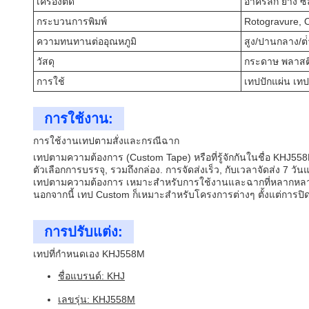
เครื่องติด
อาคริลิก ยาง ซิ
กระบวนการพิมพ์
Rotogravure, O
ความทนทานต่ออุณหภูมิ
สูง/ปานกลาง/ต่ํ
วัสดุ
กระดาษ พลาสติก
การใช้
เทปปักแผ่น เทป
การใช้งาน:
การใช้งานเทปตามสั่งและกรณีฉาก
เทปตามความต้องการ (Custom Tape) หรือที่รู้จักกันในชื่อ KHJ
ตัวเลือกการบรรจุ, รวมถึงกล่อง. การจัดส่งเร็ว, กับเวลาจัดส่
เทปตามความต้องการ เหมาะสําหรับการใช้งานและฉากที่หลากหลาย มั
นอกจากนี้ เทป Custom ก็เหมาะสําหรับโครงการต่างๆ ตั้งแต่การปิดอ
การปรับแต่ง:
เทปที่กําหนดเอง KHJ558M
ชื่อแบรนด์: KHJ
เลขรุ่น: KHJ558M