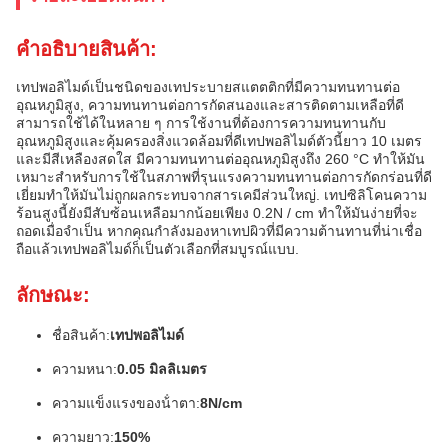
คําอธิบายสินค้า:
เทปพอลิไมด์เป็นชนิดของเทประบายสแตตติกที่มีความทนทานต่อ
อุณหภูมิสูง, ความทนทานต่อการกัดสนองและสารติดตามเหลือที่ดี
สามารถใช้ได้ในหลาย ๆ การใช้งานที่ต้องการความทนทานกับ
อุณหภูมิสูงและคุ้มครองสิ่งแวดล้อมที่ดีเทปพอลิไมด์ตัวนี้ยาว 10 เมตร
และมีสีเหลืองสดใส มีความทนทานต่ออุณหภูมิสูงถึง 260 °C ทําให้มัน
เหมาะสําหรับการใช้ในสภาพที่รุนแรงความทนทานต่อการกัดกร่อนที่ดี
เยี่ยมทําให้มันไม่ถูกผลกระทบจากสารเคมีส่วนใหญ่. เทปซิลิโคนความ
ร้อนสูงนี้ยังมีสับซ้อนเหลือมากน้อยเพียง 0.2N / cm ทําให้มันง่ายที่จะ
ถอดเมื่อจําเป็น หากคุณกําลังมองหาเทปผิวที่มีความต้านทานที่น่าเชื่อ
ถือแล้วเทปพอลิไมด์ก็เป็นตัวเลือกที่สมบูรณ์แบบ.
ลักษณะ:
ชื่อสินค้า:
เทปพอลิไมด์
ความหนา:
0.05 มิลลิเมตร
ความแข็งแรงของน้ําตา:
8N/cm
ความยาว:
150%