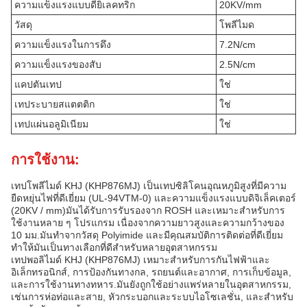
ความแข็งแรงแบบดียิเลคทริก
20KV/mm
วัสดุ
โพลีไมด
ความแข็งแรงในการดึง
7.2N/cm
ความแข็งแรงของสับ
2.5N/cm
แคปตันเทป
ใช่
เทประบายสแตตติก
ใช่
เทปแผ่นอลูมิเนียม
ใช่
การใช้งาน:
เทปโพลีไมด์ KHJ (KHP876MJ) เป็นเทปซิลิโคนอุณหภูมิสูงที่มีความ
ยืดหยุ่นไฟที่ดีเยี่ยม (UL-94VTM-0) และความแข็งแรงแบบดิจิเล็คเตอร์
(20KV / mm)มันได้รับการรับรองจาก ROSH และเหมาะสําหรับการ
ใช้งานหลาย ๆ โปรแกรม เนื่องจากความยาวสูงและความกว้างของ
10 มม.มันทําจากวัสดุ Polyimide และมีคุณสมบัติการติดต่อที่ดีเยี่ยม
ทําให้มันเป็นทางเลือกที่ดีสําหรับหลายอุตสาหกรรม
เทปพอลิไมด์ KHJ (KHP876MJ) เหมาะสําหรับการกันไฟฟ้าและ
อิเล็กทรอนิกส์, การป้องกันทางกล, รถยนต์และอากาศ, การเก็บข้อมูล,
และการใช้งานทางทหาร.มันยังถูกใช้อย่างแพร่หลายในอุตสาหกรรม,
เช่นการห่อท่อและสาย, หัวกระบอกและระบบไอโซเลชั่น, และสําหรับ