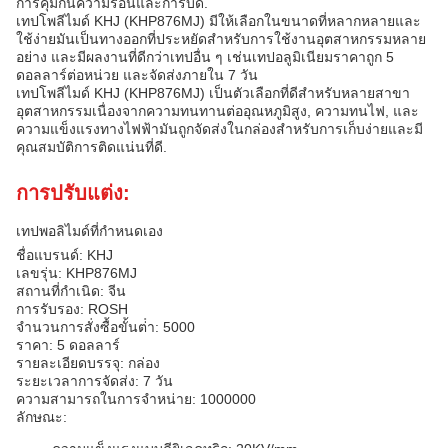
การคุ้มกันความร้อนและการบด.
เทปโพลีไมด์ KHJ (KHP876MJ) มีให้เลือกในขนาดที่หลากหลายและ
ใช้ง่ายมันเป็นทางออกที่ประหยัดสําหรับการใช้งานอุตสาหกรรมหลาย
อย่าง และมีผลงานที่ดีกว่าเทปอื่น ๆ เช่นเทปอลูมิเนียมราคาถูก 5
ดอลลาร์ต่อหน่วย และจัดส่งภายใน 7 วัน
เทปโพลีไมด์ KHJ (KHP876MJ) เป็นตัวเลือกที่ดีสําหรับหลายสาขา
อุตสาหกรรมเนื่องจากความทนทานต่ออุณหภูมิสูง, ความทนไฟ, และ
ความแข็งแรงทางไฟฟ้ามันถูกจัดส่งในกล่องสําหรับการเก็บง่ายและมี
คุณสมบัติการติดแน่นที่ดี.
การปรับแต่ง:
เทปพอลิไมด์ที่กําหนดเอง
ชื่อแบรนด์: KHJ
เลขรุ่น: KHP876MJ
สถานที่กําเนิด: จีน
การรับรอง: ROSH
จํานวนการสั่งซื้อขั้นต่ํา: 5000
ราคา: 5 ดอลลาร์
รายละเอียดบรรจุ: กล่อง
ระยะเวลาการจัดส่ง: 7 วัน
ความสามารถในการจําหน่าย: 1000000
ลักษณะ: