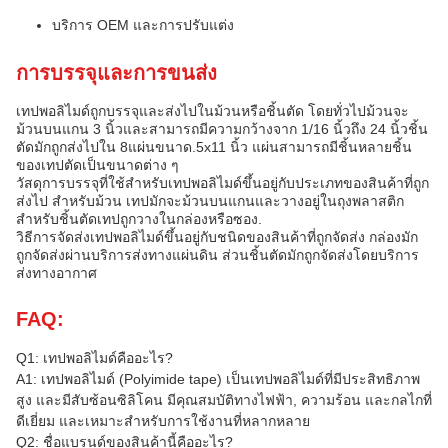
บริการ OEM และการปรับแต่ง
การบรรจุและการขนส่ง
เทปพอลิไมด์ถูกบรรจุและส่งไปในม้วนหรือชิ้นตัด โดยทั่วไปม้วนจะ
ม้วนบนแกน 3 นิ้วและสามารถมีความกว้างจาก 1/16 นิ้วถึง 24 นิ้วชิ้น
ตัดมักถูกส่งไปใน 8แผ่นขนาด.5x11 นิ้ว แผ่นสามารถมีชิ้นหลายชิ้น
ของเทปตัดเป็นขนาดต่าง ๆ
วัสดุการบรรจุที่ใช้สําหรับเทปพอลิไมด์ขึ้นอยู่กับประเภทของสินค้าที่ถูก
ส่งไป สําหรับม้วน เทปมักจะม้วนบนแกนและวางอยู่ในถุงพลาสติก
สําหรับชิ้นตัดเทปถูกวางในกล่องหรือซอง.
วิธีการจัดส่งเทปพอลิไมด์ขึ้นอยู่กับชนิดของสินค้าที่ถูกจัดส่ง กล่องมัก
ถูกจัดส่งผ่านบริการส่งทางแผ่นดิน ส่วนชิ้นตัดมักถูกจัดส่งโดยบริการ
ส่งทางอากาศ
FAQ:
Q1: เทปพอลิไมด์คืออะไร?
A1: เทปพอลิไมด์ (Polyimide tape) เป็นเทปพอลิไมด์ที่มีประสิทธิภาพ
สูง และมีสับซ้อนซิลิโคน มีคุณสมบัติทางไฟฟ้า, ความร้อน และกลไกที่
ดีเยี่ยม และเหมาะสําหรับการใช้งานที่หลากหลาย
Q2: ชื่อแบรนด์ของสินค้านี้คืออะไร?