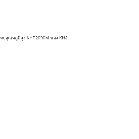
จากเทปอุณหภูมิสูง KHP2090M ของ KHJ!