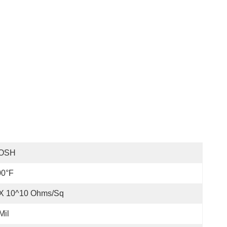
OSH
00°F
 X 10^10 Ohms/sq
Mil