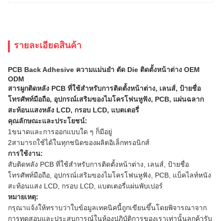
รายละเอียดสินค้า
PCB Back Adhesive ความแม่นยํา ตัด Die ติดตั้งหน้าต่าง OEM
ODM
สารผูกติดหลัง PCB ที่ใช้สําหรับการติดตั้งหน้าต่าง, เลนส์, ป้ายชื่อ
โทรศัพท์มือถือ, อุปกรณ์เสริมของไมโครโฟนหูฟัง, PCB, แผ่นฉลาก
สะท้อนแสงหลัง LCD, กรอบ LCD, แบตเตอรี่
คุณลักษณะและประโยชน์:
1ขนาดและการออกแบบใด ๆ ก็มีอยู่
2สามารถใช้ได้ในทุกชนิดของผลิตอิเล็กทรอนิกส์
การใช้งาน
:
สับติดหลัง PCB ที่ใช้สําหรับการติดตั้งหน้าต่าง, เลนส์, ป้ายชื่อ
โทรศัพท์มือถือ, อุปกรณ์เสริมของไมโครโฟนหูฟัง, PCB, แบ็คไลท์หนัง
สะท้อนแสง LCD, กรอบ LCD, แบตเตอรี่แผ่นพับเปอร์
หมายเหตุ
:
กรุณาแจ้งให้ทราบว่าใบข้อมูลเทคนิคนี้ถูกเขียนขึ้นโดยพิจารณาจาก
การทดสอบและประสบการณ์ในห้องปฏิบัติการของเราเท่านั้นลูกค้ารับ