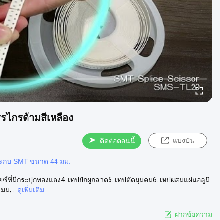
รไกรด้ามสีเหลือง
แบ่งปัน
ติดต่อตอนนี้
ประกบ SMT ขนาด 44 มม.
์ที่มีกระปุกทองแดง4. เทปปักผูกลวด5. เทปตัดมุมคม6. เทปผสมแผ่นอลูมิ
มม,...
ดูเพิ่มเติม
ฝากข้อความ